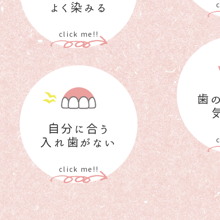
よく染みる
c
click me!!
歯
自分に合う
入れ歯がない
c
click me!!