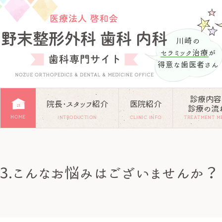
川崎の
セラミック治療
が
得意な歯医者さん
診療内容
院長･スタッフ紹介
医院紹介
診療の流
HOME
INTRODUCTION
CLINIC INFO
TREATMENT M
3.こんなお悩みはございませんか？