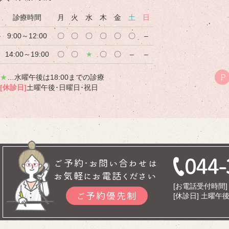
診療時間
月
火
水
木
金
土
日
9:00～12:00
〇
〇
〇
〇
〇
〇
–
14:00～19:00
〇
〇
★
〇
〇
–
–
★
…水曜午後は18:00までの診療
P
[休診日]
土曜午後･日曜日･祝日
ご予約･お問い合わせは
お気軽にお電話ください
[お電話受付時間] 9
ご予約優先制
[休診日] 土曜