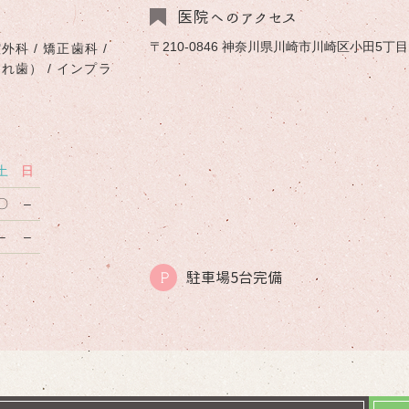
医院へのアクセス
〒210-0846 神奈川県川崎市川崎区小田5丁目1-
外科 / 矯正歯科 /
入れ歯） / インプラ
土
日
〇
–
–
–
駐車場5台完備
P