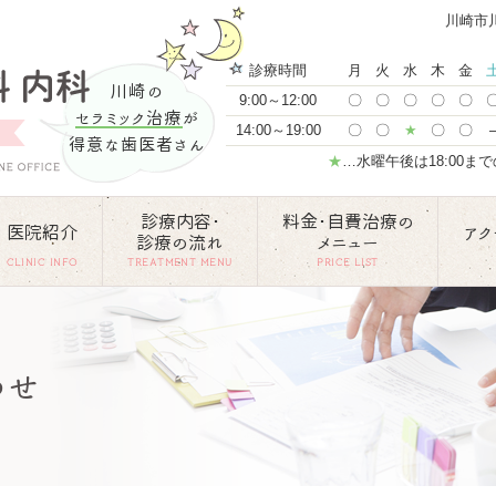
川崎市
診療時間
月
火
水
木
金
川崎の
9:00～12:00
〇
〇
〇
〇
〇
セラミック治療
が
14:00～19:00
〇
〇
★
〇
〇
得意な歯医者さん
★
…水曜午後は18:00ま
診療内容･
料金･自費治療の
医院紹介
アク
診療の流れ
メニュー
CLINIC INFO
TREATMENT MENU
PRICE LIST
わせ