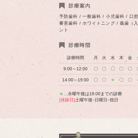
診療案内
予防歯科 / 一般歯科 / 小児歯科 / 口腔
審美歯科 / ホワイトニング / 義歯（
ント
診療時間
診療時間
月
火
水
木
金
9:00～12:00
〇
〇
〇
〇
〇
14:00～19:00
〇
〇
★
〇
〇
★
…水曜午後は18:00までの診療
[休診日]
土曜午後･日曜日･祝日