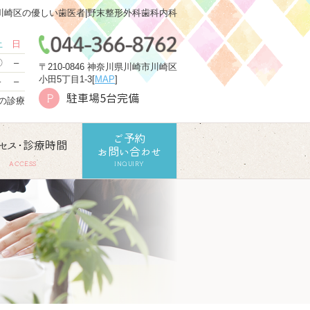
川崎区の優しい歯医者|野末整形外科歯科内科
土
日
〇
–
〒210-0846 神奈川県川崎市川崎区
小田5丁目1-3[
MAP
]
–
–
駐車場5台完備
P
での診療
ご予約
セス･診療時間
お問い合わせ
ACCESS
INQUIRY