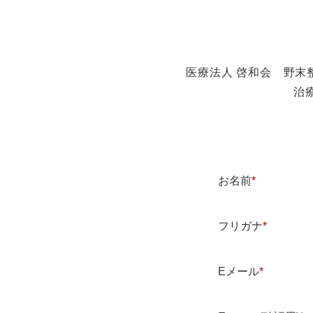
医療法人 啓和会 野
治
お名前
*
フリガナ
*
Eメール
*