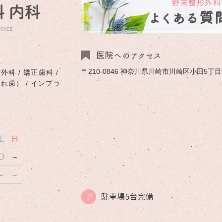
野末整形外科
よくある質
医院へのアクセス
〒210-0846 神奈川県川崎市川崎区小田5丁目1-
外科 / 矯正歯科 /
入れ歯） / インプラ
土
日
〇
–
–
–
駐車場5台完備
P