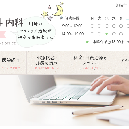
川崎市
診療時間
月
火
水
木
金
川崎の
9:00～12:00
〇
〇
〇
〇
〇
セラミック治療
が
14:00～19:00
〇
〇
★
〇
〇
得意な歯医者さん
★
…水曜午後は18:00ま
診療内容･
料金･自費治療の
医院紹介
アク
診療の流れ
メニュー
CLINIC INFO
TREATMENT MENU
PRICE LIST