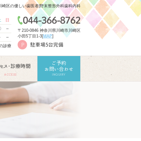
川崎区の優しい歯医者|野末整形外科歯科内科
土
日
〇
–
〒210-0846 神奈川県川崎市川崎区
小田5丁目1-3[
MAP
]
–
–
駐車場5台完備
P
での診療
ご予約
セス･診療時間
お問い合わせ
ACCESS
INQUIRY