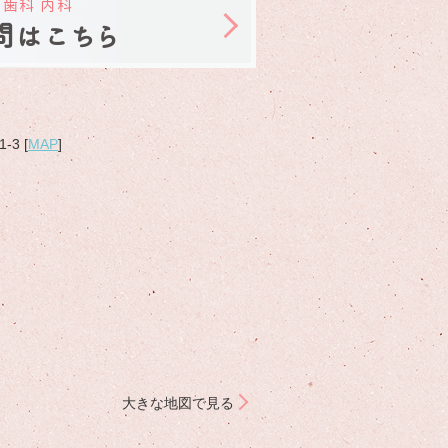
 歯科 内科
問はこちら
3 [
MAP
]
大きな地図で見る