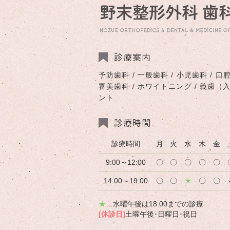
診療案内
予防歯科 / 一般歯科 / 小児歯科 / 口腔
審美歯科 / ホワイトニング / 義歯（
ント
診療時間
診療時間
月
火
水
木
金
9:00～12:00
〇
〇
〇
〇
〇
14:00～19:00
〇
〇
★
〇
〇
★
…水曜午後は18:00までの診療
[休診日]
土曜午後･日曜日･祝日