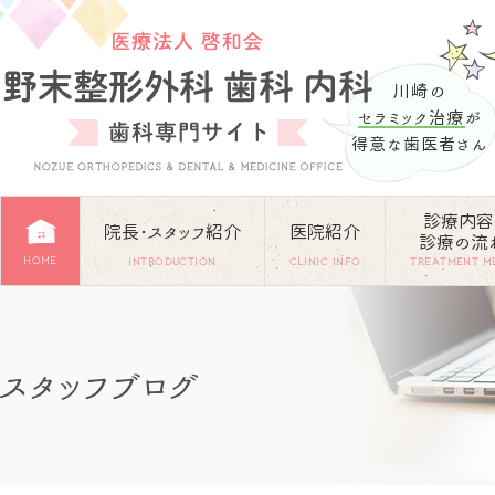
川崎の
セラミック治療
が
得意な歯医者さん
診療内容
院長･スタッフ紹介
医院紹介
診療の流
HOME
INTRODUCTION
CLINIC INFO
TREATMENT M
スタッフブログ