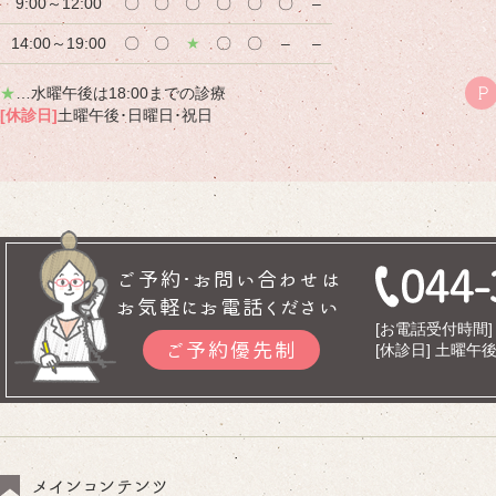
9:00～12:00
〇
〇
〇
〇
〇
〇
–
14:00～19:00
〇
〇
★
〇
〇
–
–
★
…水曜午後は18:00までの診療
P
[休診日]
土曜午後･日曜日･祝日
ご予約･お問い合わせは
お気軽にお電話ください
[お電話受付時間] 9
ご予約優先制
[休診日] 土曜
メインコンテンツ