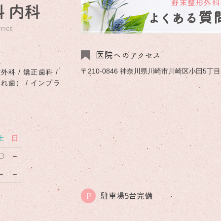
野末整形外科
よくある質
医院へのアクセス
〒210-0846 神奈川県川崎市川崎区小田5丁目1-
外科 / 矯正歯科 /
入れ歯） / インプラ
土
日
〇
–
–
–
駐車場5台完備
P