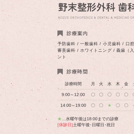
診療案内
予防歯科 / 一般歯科 / 小児歯科 / 口腔
審美歯科 / ホワイトニング / 義歯（
ント
診療時間
診療時間
月
火
水
木
金
9:00～12:00
〇
〇
〇
〇
〇
14:00～19:00
〇
〇
★
〇
〇
★
…水曜午後は18:00までの診療
[休診日]
土曜午後･日曜日･祝日