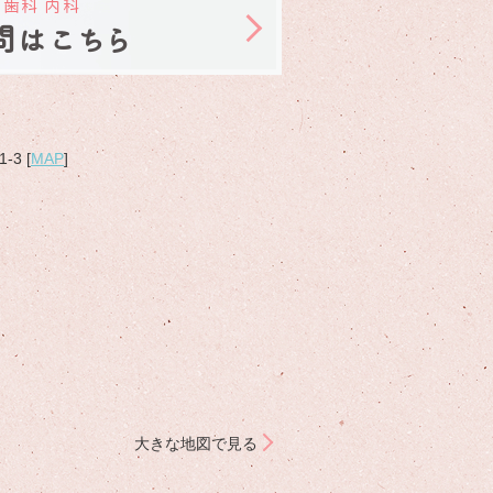
 歯科 内科
問はこちら
3 [
MAP
]
大きな地図で見る