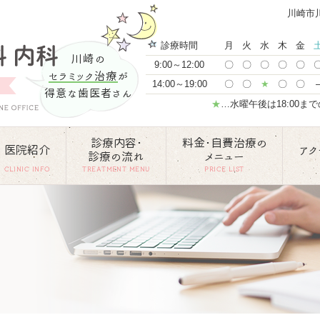
川崎市
診療時間
月
火
水
木
金
川崎の
9:00～12:00
〇
〇
〇
〇
〇
セラミック治療
が
14:00～19:00
〇
〇
★
〇
〇
得意な歯医者さん
★
…水曜午後は18:00ま
診療内容･
料金･自費治療の
医院紹介
アク
診療の流れ
メニュー
CLINIC INFO
TREATMENT MENU
PRICE LIST