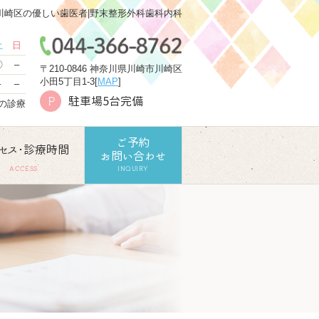
川崎区の優しい歯医者|野末整形外科歯科内科
土
日
〇
–
〒210-0846 神奈川県川崎市川崎区
小田5丁目1-3[
MAP
]
–
–
駐車場5台完備
P
での診療
ご予約
セス･診療時間
お問い合わせ
ACCESS
INQUIRY