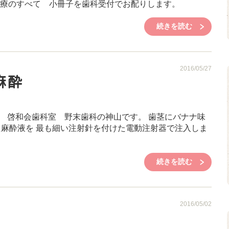
治療のすべて 小冊子を歯科受付でお配りします。
続きを読む
2016/05/27
麻酔
 啓和会歯科室 野末歯科の神山です。 歯茎にバナナ味
た麻酔液を 最も細い注射針を付けた電動注射器で注入しま
続きを読む
2016/05/02