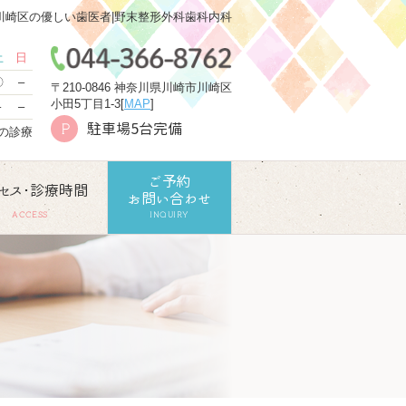
川崎区の優しい歯医者|野末整形外科歯科内科
土
日
〇
–
〒210-0846 神奈川県川崎市川崎区
小田5丁目1-3[
MAP
]
–
–
駐車場5台完備
P
での診療
ご予約
セス･診療時間
お問い合わせ
ACCESS
INQUIRY