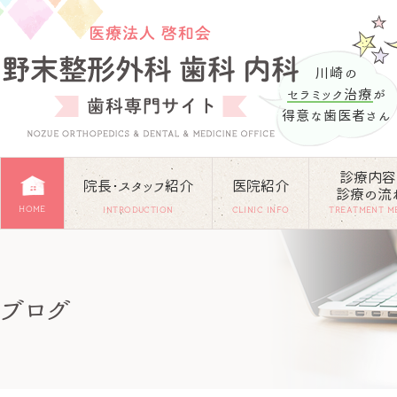
川崎の
セラミック治療
が
得意な歯医者さん
診療内容
院長･スタッフ紹介
医院紹介
診療の流
HOME
INTRODUCTION
CLINIC INFO
TREATMENT M
ブログ