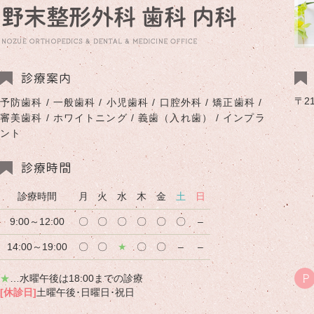
診療案内
〒2
予防歯科 / 一般歯科 / 小児歯科 / 口腔外科 / 矯正歯科 /
審美歯科 / ホワイトニング / 義歯（入れ歯） / インプラ
ント
診療時間
診療時間
月
火
水
木
金
土
日
9:00～12:00
〇
〇
〇
〇
〇
〇
–
14:00～19:00
〇
〇
★
〇
〇
–
–
★
…水曜午後は18:00までの診療
P
[休診日]
土曜午後･日曜日･祝日