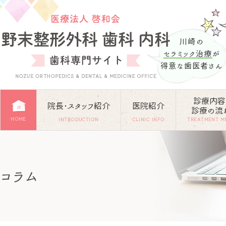
川崎の
セラミック治療
が
得意な歯医者さん
診療内容
院長･スタッフ紹介
医院紹介
診療の流
HOME
INTRODUCTION
CLINIC INFO
TREATMENT M
コラム