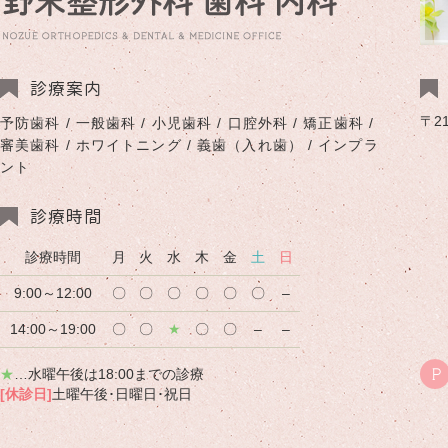
診療案内
〒2
予防歯科 / 一般歯科 / 小児歯科 / 口腔外科 / 矯正歯科 /
審美歯科 / ホワイトニング / 義歯（入れ歯） / インプラ
ント
診療時間
診療時間
月
火
水
木
金
土
日
9:00～12:00
〇
〇
〇
〇
〇
〇
–
14:00～19:00
〇
〇
★
〇
〇
–
–
★
…水曜午後は18:00までの診療
P
[休診日]
土曜午後･日曜日･祝日