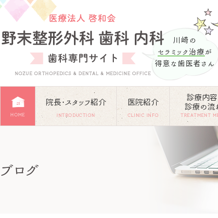
川崎の
セラミック治療
が
得意な歯医者さん
診療内容
院長･スタッフ紹介
医院紹介
診療の流
HOME
INTRODUCTION
CLINIC INFO
TREATMENT M
ブログ