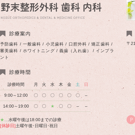
診療案内
〒2
予防歯科 / 一般歯科 / 小児歯科 / 口腔外科 / 矯正歯科 /
審美歯科 / ホワイトニング / 義歯（入れ歯） / インプラ
ント
診療時間
診療時間
月
火
水
木
金
土
日
9:00～12:00
〇
〇
〇
〇
〇
〇
–
14:00～19:00
〇
〇
★
〇
〇
–
–
★
…水曜午後は18:00までの診療
P
[休診日]
土曜午後･日曜日･祝日