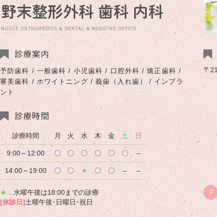
診療案内
〒2
予防歯科 / 一般歯科 / 小児歯科 / 口腔外科 / 矯正歯科 /
審美歯科 / ホワイトニング / 義歯（入れ歯） / インプラ
ント
診療時間
診療時間
月
火
水
木
金
土
日
9:00～12:00
〇
〇
〇
〇
〇
〇
–
14:00～19:00
〇
〇
★
〇
〇
–
–
★
…水曜午後は18:00までの診療
P
[休診日]
土曜午後･日曜日･祝日