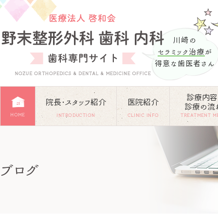
川崎の
セラミック治療
が
得意な歯医者さん
診療内容
院長･スタッフ紹介
医院紹介
診療の流
HOME
INTRODUCTION
CLINIC INFO
TREATMENT M
ブログ