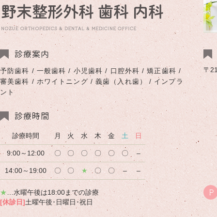
診療案内
〒2
予防歯科 / 一般歯科 / 小児歯科 / 口腔外科 / 矯正歯科 /
審美歯科 / ホワイトニング / 義歯（入れ歯） / インプラ
ント
診療時間
診療時間
月
火
水
木
金
土
日
9:00～12:00
〇
〇
〇
〇
〇
〇
–
14:00～19:00
〇
〇
★
〇
〇
–
–
★
…水曜午後は18:00までの診療
P
[休診日]
土曜午後･日曜日･祝日