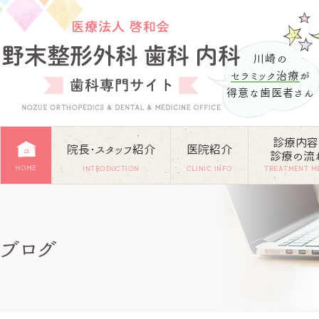
川崎の
セラミック治療
が
得意な歯医者さん
診療内容
院長･スタッフ紹介
医院紹介
診療の流
HOME
INTRODUCTION
CLINIC INFO
TREATMENT M
ブログ