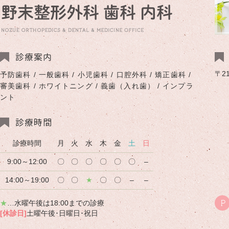
診療案内
〒2
予防歯科 / 一般歯科 / 小児歯科 / 口腔外科 / 矯正歯科 /
審美歯科 / ホワイトニング / 義歯（入れ歯） / インプラ
ント
診療時間
診療時間
月
火
水
木
金
土
日
9:00～12:00
〇
〇
〇
〇
〇
〇
–
14:00～19:00
〇
〇
★
〇
〇
–
–
★
…水曜午後は18:00までの診療
P
[休診日]
土曜午後･日曜日･祝日