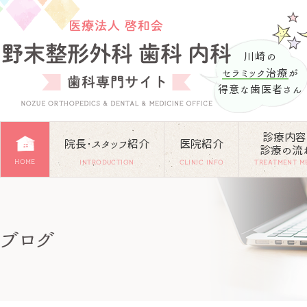
川崎の
セラミック治療
が
得意な歯医者さん
診療内容
院長･スタッフ紹介
医院紹介
診療の流
HOME
INTRODUCTION
CLINIC INFO
TREATMENT M
ブログ