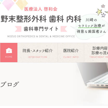
川崎の
セラミック治療
が
得意な歯医者さん
診療内容
院長･スタッフ紹介
医院紹介
診療の流
HOME
INTRODUCTION
CLINIC INFO
TREATMENT M
ブログ