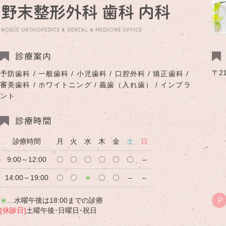
診療案内
〒2
予防歯科 / 一般歯科 / 小児歯科 / 口腔外科 / 矯正歯科 /
審美歯科 / ホワイトニング / 義歯（入れ歯） / インプラ
ント
診療時間
診療時間
月
火
水
木
金
土
日
9:00～12:00
〇
〇
〇
〇
〇
〇
–
14:00～19:00
〇
〇
★
〇
〇
–
–
★
…水曜午後は18:00までの診療
P
[休診日]
土曜午後･日曜日･祝日