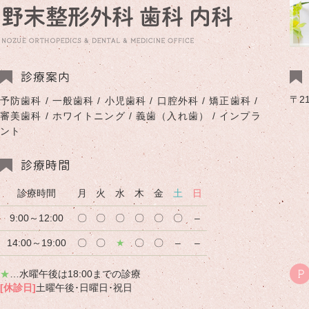
診療案内
〒2
予防歯科 / 一般歯科 / 小児歯科 / 口腔外科 / 矯正歯科 /
審美歯科 / ホワイトニング / 義歯（入れ歯） / インプラ
ント
診療時間
診療時間
月
火
水
木
金
土
日
9:00～12:00
〇
〇
〇
〇
〇
〇
–
14:00～19:00
〇
〇
★
〇
〇
–
–
★
…水曜午後は18:00までの診療
P
[休診日]
土曜午後･日曜日･祝日