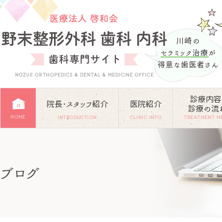
川崎の
セラミック治療
が
得意な歯医者さん
診療内容
院長･スタッフ紹介
医院紹介
診療の流
HOME
INTRODUCTION
CLINIC INFO
TREATMENT M
ブログ