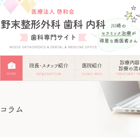
川崎の
セラミック治療
が
得意な歯医者さん
診療内容
院長･スタッフ紹介
医院紹介
診療の流
HOME
INTRODUCTION
CLINIC INFO
TREATMENT M
コラム