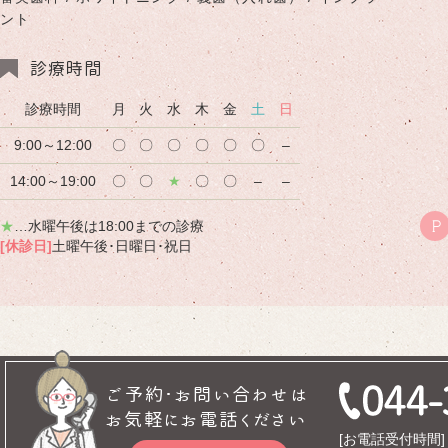
ント
診療時間
診療時間
月
火
水
木
金
土
日
9:00～12:00
〇
〇
〇
〇
〇
〇
–
14:00～19:00
〇
〇
★
〇
〇
–
–
★
…水曜午後は18:00までの診療
P
[休診日]
土曜午後･日曜日･祝日
ご予約･お問い合わせは
お気軽にお電話ください
[お電話受付時間] 9