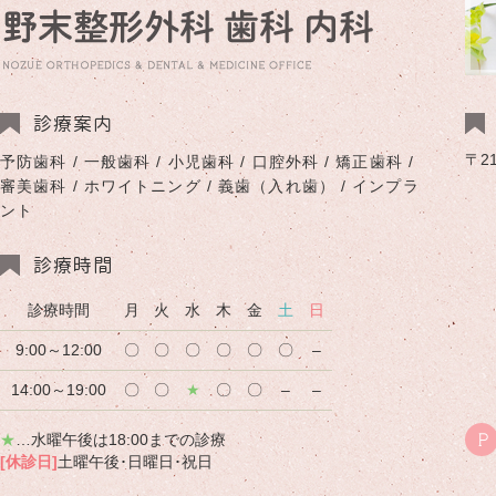
診療案内
〒2
予防歯科 / 一般歯科 / 小児歯科 / 口腔外科 / 矯正歯科 /
審美歯科 / ホワイトニング / 義歯（入れ歯） / インプラ
ント
診療時間
診療時間
月
火
水
木
金
土
日
9:00～12:00
〇
〇
〇
〇
〇
〇
–
14:00～19:00
〇
〇
★
〇
〇
–
–
★
…水曜午後は18:00までの診療
P
[休診日]
土曜午後･日曜日･祝日