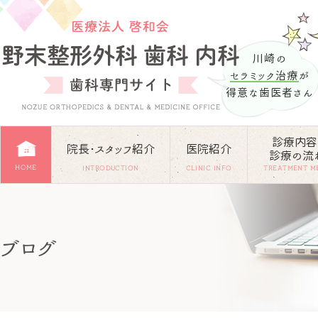
川崎の
セラミック治療
が
得意な歯医者さん
診療内容
院長･スタッフ紹介
医院紹介
診療の流
HOME
INTRODUCTION
CLINIC INFO
TREATMENT M
ブログ