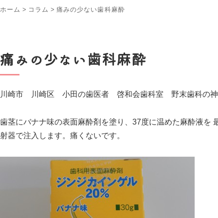
ホーム
>
コラム
>
痛みの少ない歯科麻酔
痛みの少ない歯科麻酔
川崎市 川崎区 小田の歯医者 啓和会歯科室 野末歯科の神
歯茎にバナナ味の表面麻酔剤を塗り、37度に温めた麻酔液を 
射器で注入します。痛くないです。