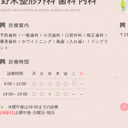
診療案内
〒2
予防歯科 / 一般歯科 / 小児歯科 / 口腔外科 / 矯正歯科 /
審美歯科 / ホワイトニング / 義歯（入れ歯） / インプラ
ント
診療時間
診療時間
月
火
水
木
金
土
日
9:00～12:00
〇
〇
〇
〇
〇
〇
–
14:00～19:00
〇
〇
★
〇
〇
–
–
★
…水曜午後は18:00までの診療
P
[休診日]
土曜午後･日曜日･祝日