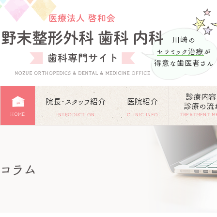
川崎の
セラミック治療
が
得意な歯医者さん
診療内容
院長･スタッフ紹介
医院紹介
診療の流
HOME
INTRODUCTION
CLINIC INFO
TREATMENT M
コラム