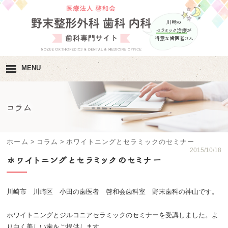
川崎の
セラミック治療
が
得意な歯医者さん
MENU
ホーム
コラム
院長･スタッフ紹介
医院紹介
ホーム
>
コラム
>
ホワイトニングとセラミックのセミナー
2015/10/18
ホワイトニングとセラミックのセミナー
診療内容･
診療の流れ
料金･自費治療の
メニュー
川崎市 川崎区 小田の歯医者 啓和会歯科室 野末歯科の神山です。
アクセス･診療時間
ホワイトニングとジルコニアセラミックのセミナーを受講しました。よ
り白く美しい歯をご提供します。