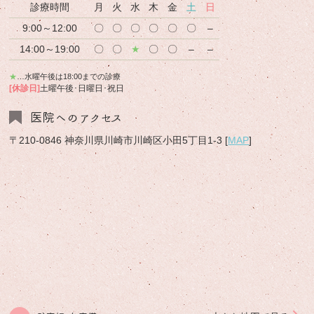
診療時間
月
火
水
木
金
土
日
9:00～12:00
〇
〇
〇
〇
〇
〇
–
14:00～19:00
〇
〇
★
〇
〇
–
–
★
…水曜午後は18:00までの診療
[休診日]
土曜午後･日曜日･祝日
医院へのアクセス
〒210-0846 神奈川県川崎市川崎区小田5丁目1-3 [
MAP
]