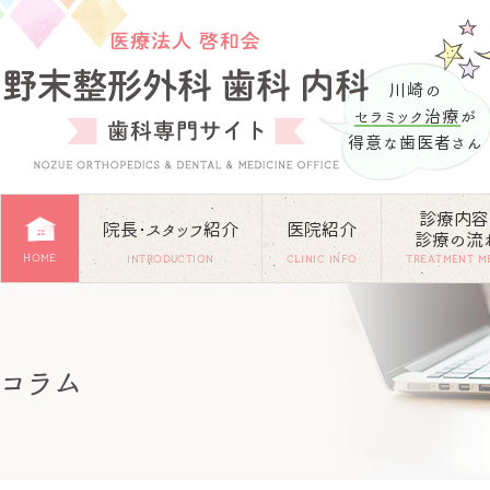
川崎の
セラミック治療
が
得意な歯医者さん
診療内容
院長･スタッフ紹介
医院紹介
診療の流
HOME
INTRODUCTION
CLINIC INFO
TREATMENT M
コラム