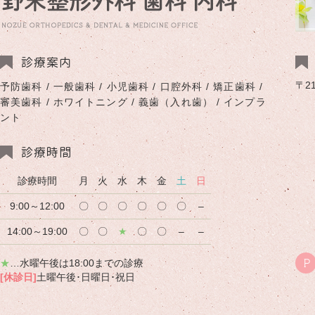
診療案内
〒2
予防歯科 / 一般歯科 / 小児歯科 / 口腔外科 / 矯正歯科 /
審美歯科 / ホワイトニング / 義歯（入れ歯） / インプラ
ント
診療時間
診療時間
月
火
水
木
金
土
日
9:00～12:00
〇
〇
〇
〇
〇
〇
–
14:00～19:00
〇
〇
★
〇
〇
–
–
★
…水曜午後は18:00までの診療
P
[休診日]
土曜午後･日曜日･祝日