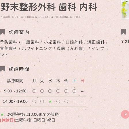
診療案内
〒2
予防歯科 / 一般歯科 / 小児歯科 / 口腔外科 / 矯正歯科 /
審美歯科 / ホワイトニング / 義歯（入れ歯） / インプラ
ント
診療時間
診療時間
月
火
水
木
金
土
日
9:00～12:00
〇
〇
〇
〇
〇
〇
–
14:00～19:00
〇
〇
★
〇
〇
–
–
★
…水曜午後は18:00までの診療
P
[休診日]
土曜午後･日曜日･祝日