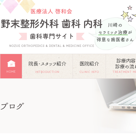
川崎の
セラミック治療
が
得意な歯医者さん
診療内容
院長･スタッフ紹介
医院紹介
診療の流
HOME
INTRODUCTION
CLINIC INFO
TREATMENT M
ブログ