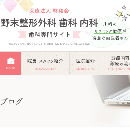
川崎の
セラミック治療
が
得意な歯医者さん
診療内容
院長･スタッフ紹介
医院紹介
診療の流
HOME
INTRODUCTION
CLINIC INFO
TREATMENT M
ブログ