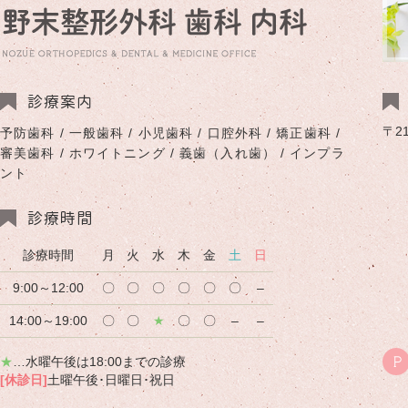
診療案内
〒2
予防歯科 / 一般歯科 / 小児歯科 / 口腔外科 / 矯正歯科 /
審美歯科 / ホワイトニング / 義歯（入れ歯） / インプラ
ント
診療時間
診療時間
月
火
水
木
金
土
日
9:00～12:00
〇
〇
〇
〇
〇
〇
–
14:00～19:00
〇
〇
★
〇
〇
–
–
★
…水曜午後は18:00までの診療
P
[休診日]
土曜午後･日曜日･祝日