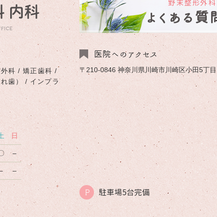
野末整形外科
よくある質
医院へのアクセス
〒210-0846 神奈川県川崎市川崎区小田5丁目1-
外科 / 矯正歯科 /
入れ歯） / インプラ
土
日
〇
–
–
–
駐車場5台完備
P