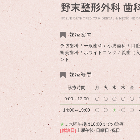
診療案内
予防歯科 / 一般歯科 / 小児歯科 / 口腔
審美歯科 / ホワイトニング / 義歯（
ント
診療時間
診療時間
月
火
水
木
金
9:00～12:00
〇
〇
〇
〇
〇
14:00～19:00
〇
〇
★
〇
〇
★
…水曜午後は18:00までの診療
[休診日]
土曜午後･日曜日･祝日