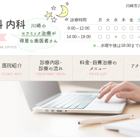
川崎市
診療時間
月
火
水
木
金
川崎の
9:00～12:00
〇
〇
〇
〇
〇
セラミック治療
が
14:00～19:00
〇
〇
★
〇
〇
得意な歯医者さん
★
…水曜午後は18:00ま
診療内容･
料金･自費治療の
医院紹介
アク
診療の流れ
メニュー
CLINIC INFO
TREATMENT MENU
PRICE LIST