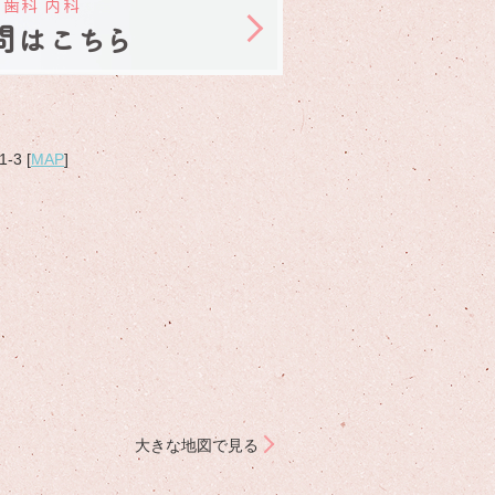
 歯科 内科
問はこちら
3 [
MAP
]
大きな地図で見る