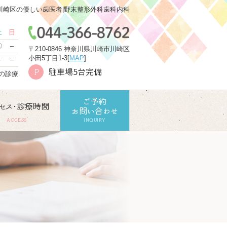
川崎区の優しい歯医者|野末整形外科歯科内科
土
日
〇
–
〒210-0846 神奈川県川崎市川崎区
小田5丁目1-3[
MAP
]
–
–
駐車場5台完備
P
での診療
ご予約
セス･診療時間
お問い合わせ
ACCESS
INQUIRY