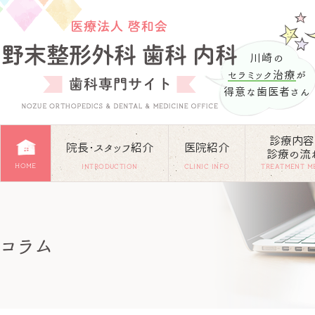
川崎の
セラミック治療
が
得意な歯医者さん
診療内容
院長･スタッフ紹介
医院紹介
診療の流
HOME
INTRODUCTION
CLINIC INFO
TREATMENT M
コラム