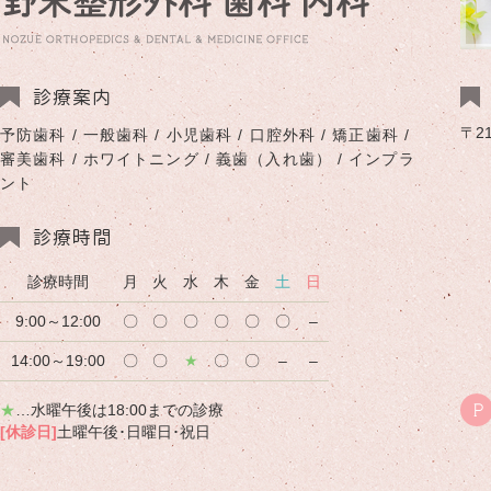
診療案内
〒2
予防歯科 / 一般歯科 / 小児歯科 / 口腔外科 / 矯正歯科 /
審美歯科 / ホワイトニング / 義歯（入れ歯） / インプラ
ント
診療時間
診療時間
月
火
水
木
金
土
日
9:00～12:00
〇
〇
〇
〇
〇
〇
–
14:00～19:00
〇
〇
★
〇
〇
–
–
★
…水曜午後は18:00までの診療
P
[休診日]
土曜午後･日曜日･祝日