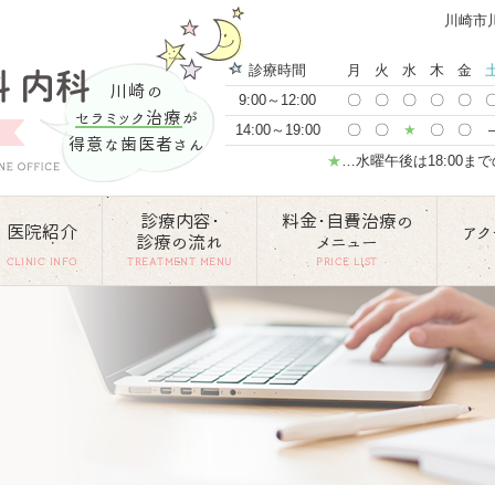
川崎市
診療時間
月
火
水
木
金
川崎の
9:00～12:00
〇
〇
〇
〇
〇
セラミック治療
が
14:00～19:00
〇
〇
★
〇
〇
得意な歯医者さん
★
…水曜午後は18:00ま
診療内容･
料金･自費治療の
医院紹介
アク
診療の流れ
メニュー
CLINIC INFO
TREATMENT MENU
PRICE LIST