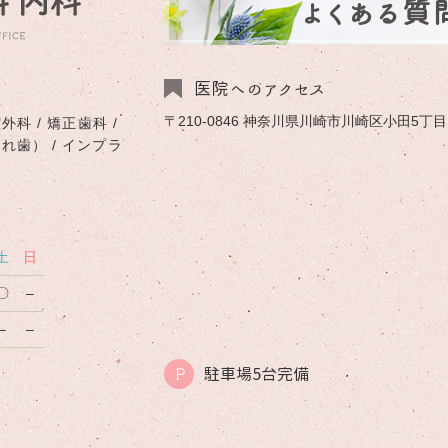
よくある質
医院へのアクセス
〒210-0846 神奈川県川崎市川崎区小田5丁目1-
外科 / 矯正歯科 /
入れ歯） / インプラ
土
日
〇
–
–
–
駐車場5台完備
P