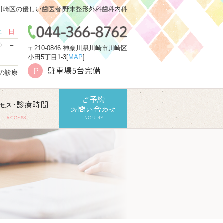
川崎区の優しい歯医者|野末整形外科歯科内科
土
日
〇
–
〒210-0846 神奈川県川崎市川崎区
小田5丁目1-3[
MAP
]
–
–
駐車場5台完備
P
での診療
ご予約
セス･診療時間
お問い合わせ
ACCESS
INQUIRY