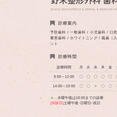
診療案内
予防歯科 / 一般歯科 / 小児歯科 / 口腔
審美歯科 / ホワイトニング / 義歯（
ント
診療時間
診療時間
月
火
水
木
金
9:00～12:00
〇
〇
〇
〇
〇
14:00～19:00
〇
〇
★
〇
〇
★
…水曜午後は18:00までの診療
[休診日]
土曜午後･日曜日･祝日