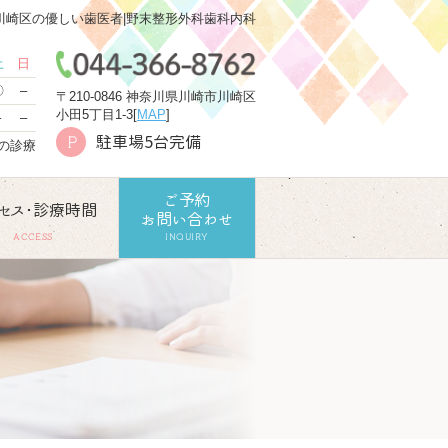
川崎区の優しい歯医者|野末整形外科歯科内科
土
日
〇
–
〒210-0846 神奈川県川崎市川崎区
小田5丁目1-3[
MAP
]
–
–
駐車場5台完備
P
での診療
ご予約
セス･診療時間
お問い合わせ
ACCESS
INQUIRY