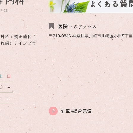
よくある質
医院へのアクセス
〒210-0846 神奈川県川崎市川崎区小田5丁目1-
外科 / 矯正歯科 /
入れ歯） / インプラ
土
日
〇
–
–
–
駐車場5台完備
P