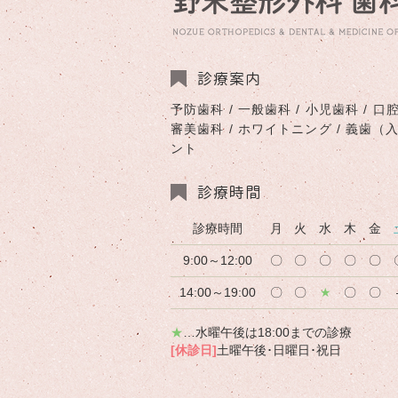
診療案内
予防歯科 / 一般歯科 / 小児歯科 / 口腔
審美歯科 / ホワイトニング / 義歯（
ント
診療時間
診療時間
月
火
水
木
金
9:00～12:00
〇
〇
〇
〇
〇
14:00～19:00
〇
〇
★
〇
〇
★
…水曜午後は18:00までの診療
[休診日]
土曜午後･日曜日･祝日