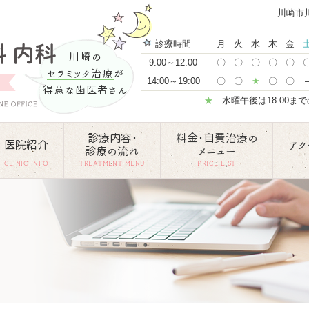
川崎市
診療時間
月
火
水
木
金
川崎の
9:00～12:00
〇
〇
〇
〇
〇
セラミック治療
が
14:00～19:00
〇
〇
★
〇
〇
得意な歯医者さん
★
…水曜午後は18:00ま
診療内容･
料金･自費治療の
医院紹介
アク
診療の流れ
メニュー
CLINIC INFO
TREATMENT MENU
PRICE LIST