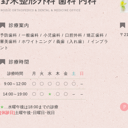
診療案内
〒2
予防歯科 / 一般歯科 / 小児歯科 / 口腔外科 / 矯正歯科 /
審美歯科 / ホワイトニング / 義歯（入れ歯） / インプラ
ント
診療時間
診療時間
月
火
水
木
金
土
日
9:00～12:00
〇
〇
〇
〇
〇
〇
–
14:00～19:00
〇
〇
★
〇
〇
–
–
★
…水曜午後は18:00までの診療
P
[休診日]
土曜午後･日曜日･祝日