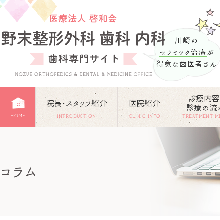
川崎の
セラミック治療
が
得意な歯医者さん
診療内容
院長･スタッフ紹介
医院紹介
診療の流
HOME
INTRODUCTION
CLINIC INFO
TREATMENT M
コラム