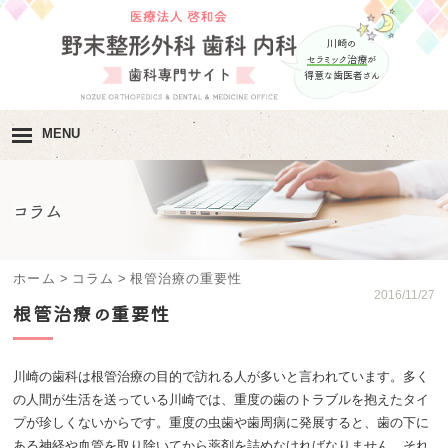
川崎の
セラミック治療
が
得意な歯医者さん
MENU
ホーム
コラム
院長･スタッフ紹介
医院紹介
ホーム
>
コラム
>
根管治療の重要性
2016/11/27
根管治療の重要性
診療内容･
診療の流れ
料金･自費治療の
メニュー
川崎の歯科は根管治療の目的で訪れる人が多いと言われています。多く
の人間が生活を送っている川崎では、重度の歯のトラブルを抱えたタイ
アクセス･診療時間
プが珍しくないからです。重度の虫歯や歯周病に発展すると、歯の下に
ある神経や血管を取り除いてから薬剤を詰めなければなりません。それ