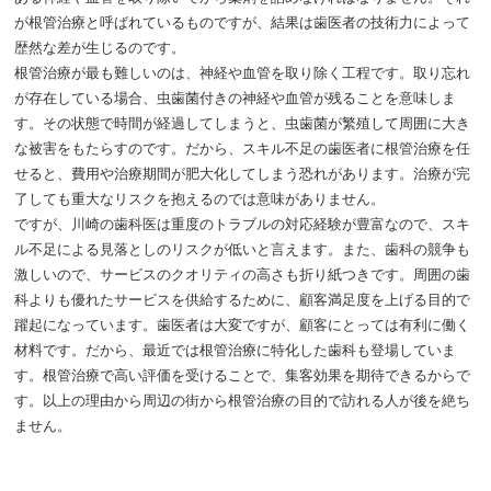
ご予約
お問い合わせ
が根管治療と呼ばれているものですが、結果は歯医者の技術力によって
歴然な差が生じるのです。
閉じる
根管治療が最も難しいのは、神経や血管を取り除く工程です。取り忘れ
が存在している場合、虫歯菌付きの神経や血管が残ることを意味しま
す。その状態で時間が経過してしまうと、虫歯菌が繁殖して周囲に大き
な被害をもたらすのです。だから、スキル不足の歯医者に根管治療を任
せると、費用や治療期間が肥大化してしまう恐れがあります。治療が完
了しても重大なリスクを抱えるのでは意味がありません。
ですが、川崎の歯科医は重度のトラブルの対応経験が豊富なので、スキ
ル不足による見落としのリスクが低いと言えます。また、歯科の競争も
激しいので、サービスのクオリティの高さも折り紙つきです。周囲の歯
科よりも優れたサービスを供給するために、顧客満足度を上げる目的で
躍起になっています。歯医者は大変ですが、顧客にとっては有利に働く
材料です。だから、最近では根管治療に特化した歯科も登場していま
す。根管治療で高い評価を受けることで、集客効果を期待できるからで
す。以上の理由から周辺の街から根管治療の目的で訪れる人が後を絶ち
ません。