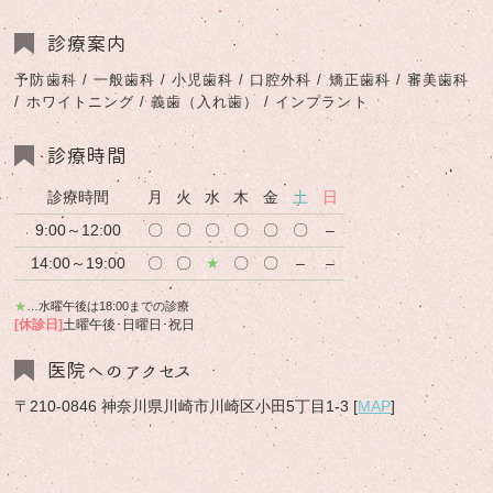
診療案内
予防歯科 / 一般歯科 / 小児歯科 / 口腔外科 / 矯正歯科 / 審美歯科
/ ホワイトニング / 義歯（入れ歯） / インプラント
診療時間
診療時間
月
火
水
木
金
土
日
9:00～12:00
〇
〇
〇
〇
〇
〇
–
14:00～19:00
〇
〇
★
〇
〇
–
–
★
…水曜午後は18:00までの診療
[休診日]
土曜午後･日曜日･祝日
医院へのアクセス
〒210-0846 神奈川県川崎市川崎区小田5丁目1-3 [
MAP
]