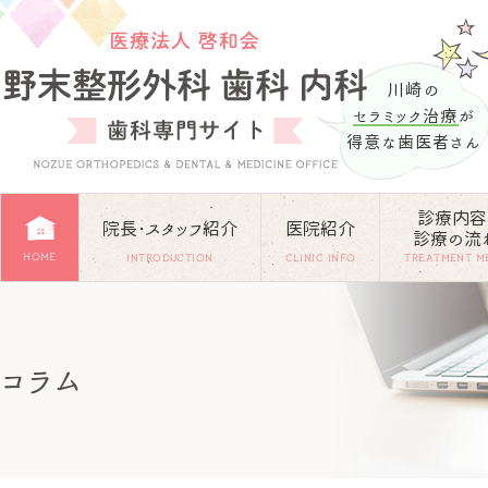
川崎の
セラミック治療
が
得意な歯医者さん
診療内容
院長･スタッフ紹介
医院紹介
診療の流
HOME
INTRODUCTION
CLINIC INFO
TREATMENT M
コラム