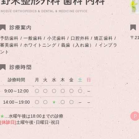
診療案内
〒2
予防歯科 / 一般歯科 / 小児歯科 / 口腔外科 / 矯正歯科 /
審美歯科 / ホワイトニング / 義歯（入れ歯） / インプラ
ント
診療時間
診療時間
月
火
水
木
金
土
日
9:00～12:00
〇
〇
〇
〇
〇
〇
–
14:00～19:00
〇
〇
★
〇
〇
–
–
★
…水曜午後は18:00までの診療
P
[休診日]
土曜午後･日曜日･祝日