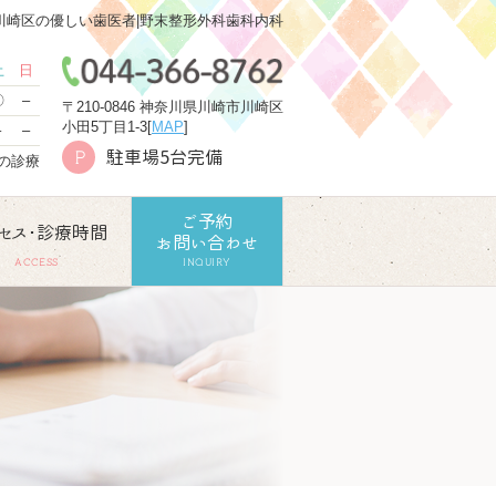
川崎区の優しい歯医者|野末整形外科歯科内科
土
日
〇
–
〒210-0846 神奈川県川崎市川崎区
小田5丁目1-3[
MAP
]
–
–
駐車場5台完備
P
での診療
ご予約
セス･診療時間
お問い合わせ
ACCESS
INQUIRY