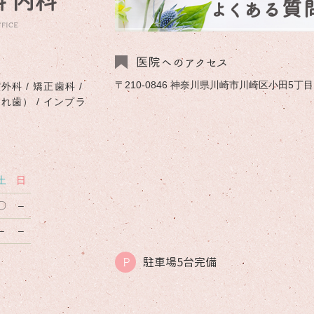
よくある質
医院へのアクセス
〒210-0846 神奈川県川崎市川崎区小田5丁目1-
外科 / 矯正歯科 /
入れ歯） / インプラ
土
日
〇
–
–
–
駐車場5台完備
P