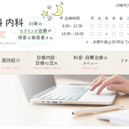
川崎市
診療時間
月
火
水
木
金
川崎の
9:00～12:00
〇
〇
〇
〇
〇
セラミック治療
が
14:00～19:00
〇
〇
★
〇
〇
得意な歯医者さん
★
…水曜午後は18:00ま
診療内容･
料金･自費治療の
医院紹介
アク
診療の流れ
メニュー
CLINIC INFO
TREATMENT MENU
PRICE LIST