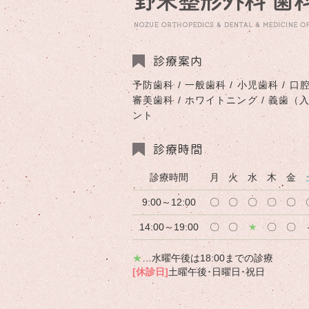
診療案内
予防歯科 / 一般歯科 / 小児歯科 / 口腔
審美歯科 / ホワイトニング / 義歯（
ント
診療時間
診療時間
月
火
水
木
金
9:00～12:00
〇
〇
〇
〇
〇
14:00～19:00
〇
〇
★
〇
〇
★
…水曜午後は18:00までの診療
[休診日]
土曜午後･日曜日･祝日