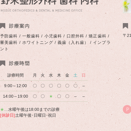
診療案内
〒2
予防歯科 / 一般歯科 / 小児歯科 / 口腔外科 / 矯正歯科 /
審美歯科 / ホワイトニング / 義歯（入れ歯） / インプラ
ント
診療時間
診療時間
月
火
水
木
金
土
日
9:00～12:00
〇
〇
〇
〇
〇
〇
–
14:00～19:00
〇
〇
★
〇
〇
–
–
★
…水曜午後は18:00までの診療
P
[休診日]
土曜午後･日曜日･祝日