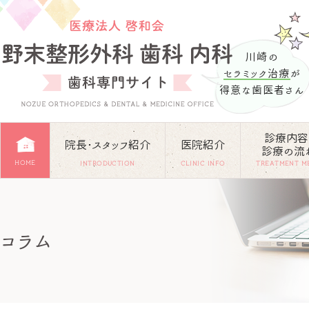
川崎の
セラミック治療
が
得意な歯医者さん
診療内容
院長･スタッフ紹介
医院紹介
診療の流
HOME
INTRODUCTION
CLINIC INFO
TREATMENT M
コラム