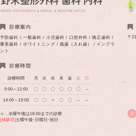
診療案内
〒2
予防歯科 / 一般歯科 / 小児歯科 / 口腔外科 / 矯正歯科 /
審美歯科 / ホワイトニング / 義歯（入れ歯） / インプラ
ント
診療時間
診療時間
月
火
水
木
金
土
日
9:00～12:00
〇
〇
〇
〇
〇
〇
–
14:00～19:00
〇
〇
★
〇
〇
–
–
★
…水曜午後は18:00までの診療
P
[休診日]
土曜午後･日曜日･祝日