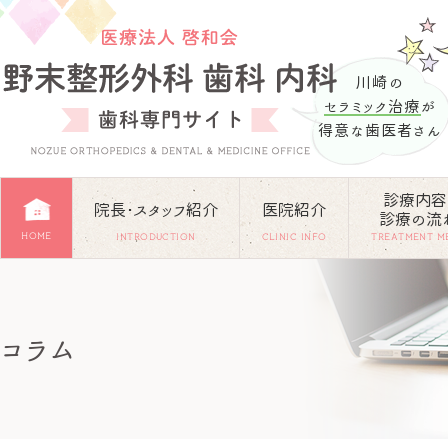
川崎の
セラミック治療
が
得意な歯医者さん
診療内容
院長･スタッフ紹介
医院紹介
診療の流
HOME
INTRODUCTION
CLINIC INFO
TREATMENT M
コラム