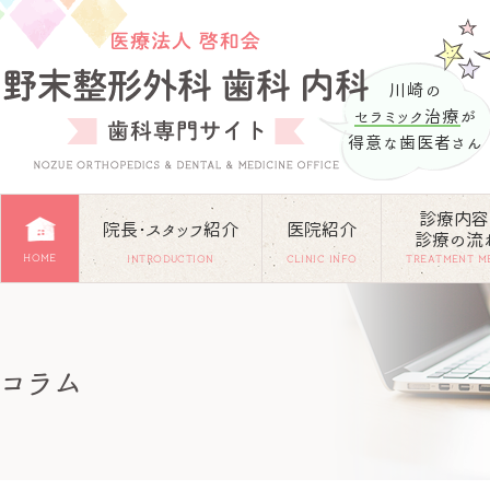
川崎の
セラミック治療
が
得意な歯医者さん
診療内容
院長･スタッフ紹介
医院紹介
診療の流
HOME
INTRODUCTION
CLINIC INFO
TREATMENT M
コラム