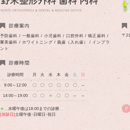
診療案内
〒2
予防歯科 / 一般歯科 / 小児歯科 / 口腔外科 / 矯正歯科 /
審美歯科 / ホワイトニング / 義歯（入れ歯） / インプラ
ント
診療時間
診療時間
月
火
水
木
金
土
日
9:00～12:00
〇
〇
〇
〇
〇
〇
–
14:00～19:00
〇
〇
★
〇
〇
–
–
★
…水曜午後は18:00までの診療
P
[休診日]
土曜午後･日曜日･祝日