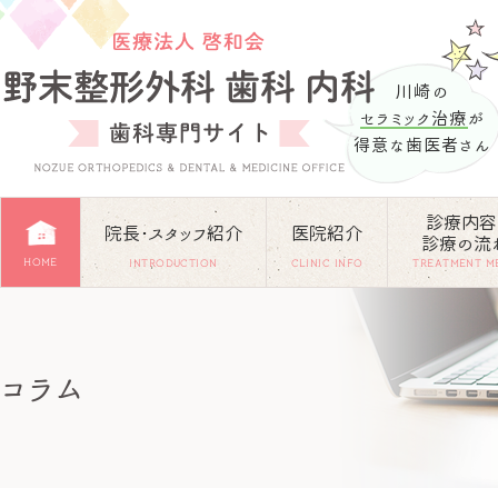
川崎の
セラミック治療
が
得意な歯医者さん
診療内容
院長･スタッフ紹介
医院紹介
診療の流
HOME
INTRODUCTION
CLINIC INFO
TREATMENT M
コラム