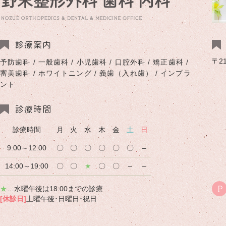
診療案内
〒2
予防歯科 / 一般歯科 / 小児歯科 / 口腔外科 / 矯正歯科 /
審美歯科 / ホワイトニング / 義歯（入れ歯） / インプラ
ント
診療時間
診療時間
月
火
水
木
金
土
日
9:00～12:00
〇
〇
〇
〇
〇
〇
–
14:00～19:00
〇
〇
★
〇
〇
–
–
★
…水曜午後は18:00までの診療
P
[休診日]
土曜午後･日曜日･祝日