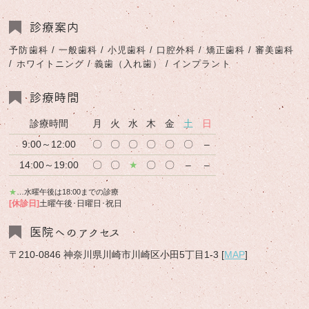
診療案内
予防歯科 / 一般歯科 / 小児歯科 / 口腔外科 / 矯正歯科 / 審美歯科
/ ホワイトニング / 義歯（入れ歯） / インプラント
診療時間
診療時間
月
火
水
木
金
土
日
9:00～12:00
〇
〇
〇
〇
〇
〇
–
14:00～19:00
〇
〇
★
〇
〇
–
–
★
…水曜午後は18:00までの診療
[休診日]
土曜午後･日曜日･祝日
医院へのアクセス
〒210-0846 神奈川県川崎市川崎区小田5丁目1-3 [
MAP
]