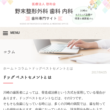
川崎の
セラミック治療
が
得意な歯医者さん
MENU
ホーム
コラム
院長･スタッフ紹介
医院紹介
ホーム
>
コラム
>
ドッグベストセメントとは
2017/04/25
ドッグベストセメントとは
診療内容･
診療の流れ
料金･自費治療の
メニュー
川崎の歯医者によっては、骨造成治療という方式を採用している場合が
あります。ドッグベストセメントなどは、その1つです。
アクセス･診療時間
そもそも虫歯になっている時には、多くの川崎の病院では、歯を削って
いる傾向があります。虫歯になっているなら、該当部分を削った上で、