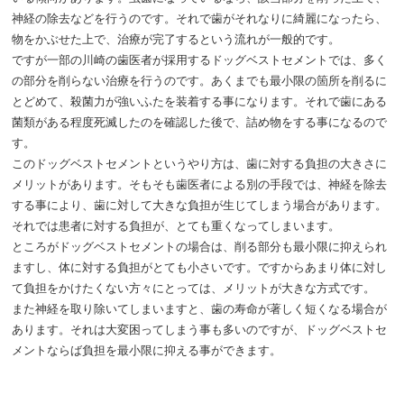
ご予約
お問い合わせ
神経の除去などを行うのです。それで歯がそれなりに綺麗になったら、
物をかぶせた上で、治療が完了するという流れが一般的です。
閉じる
ですが一部の川崎の歯医者が採用するドッグベストセメントでは、多く
の部分を削らない治療を行うのです。あくまでも最小限の箇所を削るに
とどめて、殺菌力が強いふたを装着する事になります。それで歯にある
菌類がある程度死滅したのを確認した後で、詰め物をする事になるので
す。
このドッグベストセメントというやり方は、歯に対する負担の大きさに
メリットがあります。そもそも歯医者による別の手段では、神経を除去
する事により、歯に対して大きな負担が生じてしまう場合があります。
それでは患者に対する負担が、とても重くなってしまいます。
ところがドッグベストセメントの場合は、削る部分も最小限に抑えられ
ますし、体に対する負担がとても小さいです。ですからあまり体に対し
て負担をかけたくない方々にとっては、メリットが大きな方式です。
また神経を取り除いてしまいますと、歯の寿命が著しく短くなる場合が
あります。それは大変困ってしまう事も多いのですが、ドッグベストセ
メントならば負担を最小限に抑える事ができます。