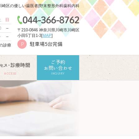
川崎区の優しい歯医者|野末整形外科歯科内科
土
日
〇
–
〒210-0846 神奈川県川崎市川崎区
小田5丁目1-3[
MAP
]
–
–
駐車場5台完備
P
での診療
ご予約
セス･診療時間
お問い合わせ
ACCESS
INQUIRY