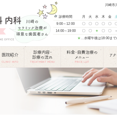
川崎市
診療時間
月
火
水
木
金
川崎の
9:00～12:00
〇
〇
〇
〇
〇
セラミック治療
が
14:00～19:00
〇
〇
★
〇
〇
得意な歯医者さん
★
…水曜午後は18:00ま
診療内容･
料金･自費治療の
医院紹介
アク
診療の流れ
メニュー
CLINIC INFO
TREATMENT MENU
PRICE LIST