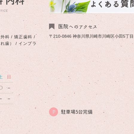
よくある質
医院へのアクセス
〒210-0846 神奈川県川崎市川崎区小田5丁目1-
外科 / 矯正歯科 /
入れ歯） / インプラ
土
日
〇
–
–
–
駐車場5台完備
P