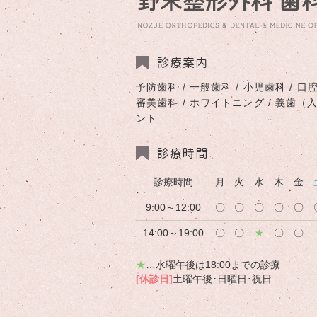
診療案内
予防歯科 / 一般歯科 / 小児歯科 / 口腔
審美歯科 / ホワイトニング / 義歯（
ント
診療時間
診療時間
月
火
水
木
金
9:00～12:00
〇
〇
〇
〇
〇
14:00～19:00
〇
〇
★
〇
〇
★
…水曜午後は18:00までの診療
[休診日]
土曜午後･日曜日･祝日