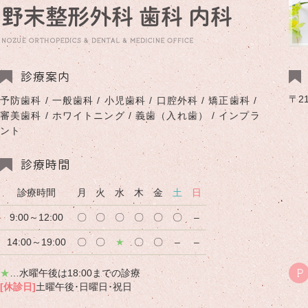
診療案内
〒2
予防歯科 / 一般歯科 / 小児歯科 / 口腔外科 / 矯正歯科 /
審美歯科 / ホワイトニング / 義歯（入れ歯） / インプラ
ント
診療時間
診療時間
月
火
水
木
金
土
日
9:00～12:00
〇
〇
〇
〇
〇
〇
–
14:00～19:00
〇
〇
★
〇
〇
–
–
★
…水曜午後は18:00までの診療
P
[休診日]
土曜午後･日曜日･祝日