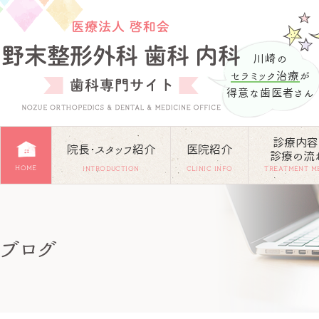
川崎の
セラミック治療
が
得意な歯医者さん
診療内容
院長･スタッフ紹介
医院紹介
診療の流
HOME
INTRODUCTION
CLINIC INFO
TREATMENT M
ブログ