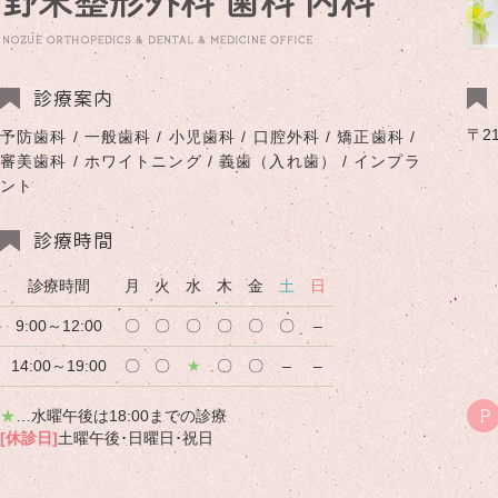
診療案内
〒2
予防歯科 / 一般歯科 / 小児歯科 / 口腔外科 / 矯正歯科 /
審美歯科 / ホワイトニング / 義歯（入れ歯） / インプラ
ント
診療時間
診療時間
月
火
水
木
金
土
日
9:00～12:00
〇
〇
〇
〇
〇
〇
–
14:00～19:00
〇
〇
★
〇
〇
–
–
★
…水曜午後は18:00までの診療
P
[休診日]
土曜午後･日曜日･祝日