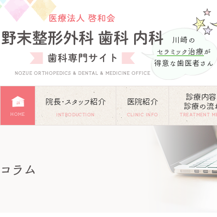
川崎の
セラミック治療
が
得意な歯医者さん
診療内容
院長･スタッフ紹介
医院紹介
診療の流
HOME
INTRODUCTION
CLINIC INFO
TREATMENT M
コラム