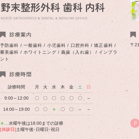
診療案内
〒2
予防歯科 / 一般歯科 / 小児歯科 / 口腔外科 / 矯正歯科 /
審美歯科 / ホワイトニング / 義歯（入れ歯） / インプラ
ント
診療時間
診療時間
月
火
水
木
金
土
日
9:00～12:00
〇
〇
〇
〇
〇
〇
–
14:00～19:00
〇
〇
★
〇
〇
–
–
★
…水曜午後は18:00までの診療
P
[休診日]
土曜午後･日曜日･祝日