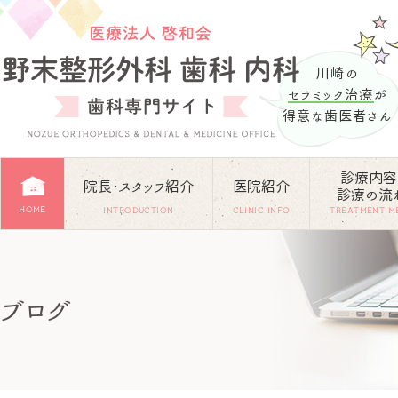
川崎の
セラミック治療
が
得意な歯医者さん
診療内容
院長･スタッフ紹介
医院紹介
診療の流
HOME
INTRODUCTION
CLINIC INFO
TREATMENT M
ブログ