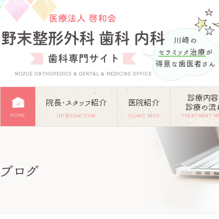
川崎の
セラミック治療
が
得意な歯医者さん
診療内容
院長･スタッフ紹介
医院紹介
診療の流
HOME
INTRODUCTION
CLINIC INFO
TREATMENT M
ブログ