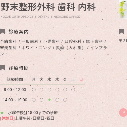
診療案内
〒2
予防歯科 / 一般歯科 / 小児歯科 / 口腔外科 / 矯正歯科 /
審美歯科 / ホワイトニング / 義歯（入れ歯） / インプラ
ント
診療時間
診療時間
月
火
水
木
金
土
日
9:00～12:00
〇
〇
〇
〇
〇
〇
–
14:00～19:00
〇
〇
★
〇
〇
–
–
★
…水曜午後は18:00までの診療
P
[休診日]
土曜午後･日曜日･祝日