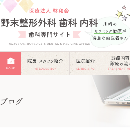
川崎の
セラミック治療
が
得意な歯医者さん
診療内容
院長･スタッフ紹介
医院紹介
診療の流
HOME
INTRODUCTION
CLINIC INFO
TREATMENT M
ブログ