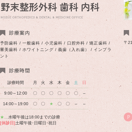
診療案内
〒2
予防歯科 / 一般歯科 / 小児歯科 / 口腔外科 / 矯正歯科 /
審美歯科 / ホワイトニング / 義歯（入れ歯） / インプラ
ント
診療時間
診療時間
月
火
水
木
金
土
日
9:00～12:00
〇
〇
〇
〇
〇
〇
–
14:00～19:00
〇
〇
★
〇
〇
–
–
★
…水曜午後は18:00までの診療
P
[休診日]
土曜午後･日曜日･祝日