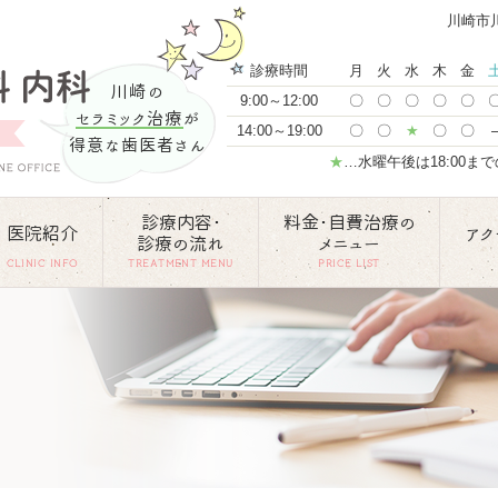
川崎市
診療時間
月
火
水
木
金
川崎の
9:00～12:00
〇
〇
〇
〇
〇
セラミック治療
が
14:00～19:00
〇
〇
★
〇
〇
得意な歯医者さん
★
…水曜午後は18:00ま
診療内容･
料金･自費治療の
医院紹介
アク
診療の流れ
メニュー
CLINIC INFO
TREATMENT MENU
PRICE LIST