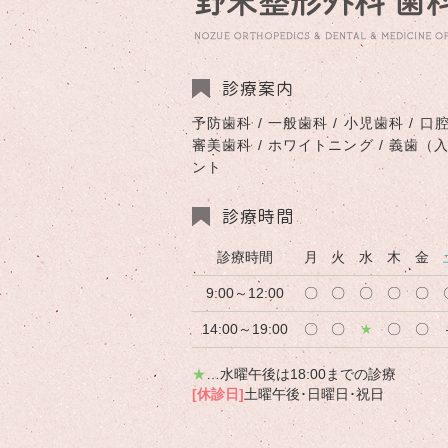
診療案内
予防歯科 / 一般歯科 / 小児歯科 / 口腔
審美歯科 / ホワイトニング / 義歯（
ント
診療時間
診療時間
月
火
水
木
金
9:00～12:00
〇
〇
〇
〇
〇
14:00～19:00
〇
〇
★
〇
〇
★
…水曜午後は18:00までの診療
[休診日]
土曜午後･日曜日･祝日