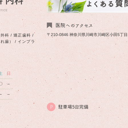
よくある質
医院へのアクセス
〒210-0846 神奈川県川崎市川崎区小田5丁目1-
外科 / 矯正歯科 /
入れ歯） / インプラ
土
日
〇
–
–
–
駐車場5台完備
P