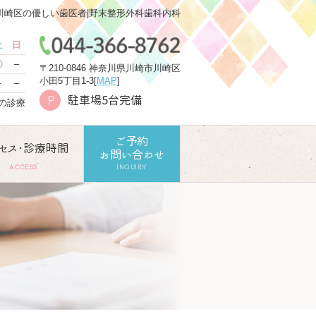
川崎区の優しい歯医者|野末整形外科歯科内科
土
日
〇
–
〒210-0846 神奈川県川崎市川崎区
小田5丁目1-3[
MAP
]
–
–
駐車場5台完備
P
での診療
ご予約
セス･診療時間
お問い合わせ
ACCESS
INQUIRY