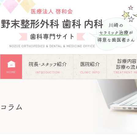
川崎の
セラミック治療
が
得意な歯医者さん
診療内容
院長･スタッフ紹介
医院紹介
診療の流
HOME
INTRODUCTION
CLINIC INFO
TREATMENT M
コラム