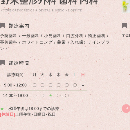
診療案内
〒2
予防歯科 / 一般歯科 / 小児歯科 / 口腔外科 / 矯正歯科 /
審美歯科 / ホワイトニング / 義歯（入れ歯） / インプラ
ント
診療時間
診療時間
月
火
水
木
金
土
日
9:00～12:00
〇
〇
〇
〇
〇
〇
–
14:00～19:00
〇
〇
★
〇
〇
–
–
★
…水曜午後は18:00までの診療
P
[休診日]
土曜午後･日曜日･祝日