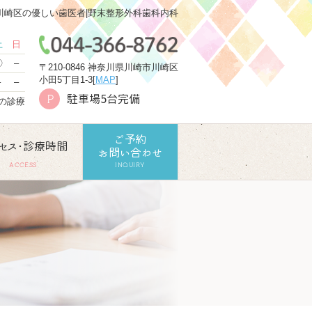
川崎区の優しい歯医者|野末整形外科歯科内科
土
日
〇
–
〒210-0846 神奈川県川崎市川崎区
小田5丁目1-3[
MAP
]
–
–
駐車場5台完備
P
での診療
ご予約
セス･診療時間
お問い合わせ
ACCESS
INQUIRY