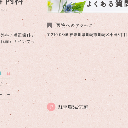
よくある質
医院へのアクセス
〒210-0846 神奈川県川崎市川崎区小田5丁目1-
外科 / 矯正歯科 /
入れ歯） / インプラ
土
日
〇
–
–
–
駐車場5台完備
P