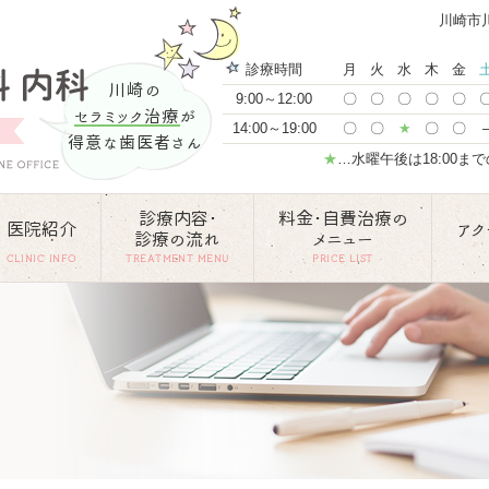
川崎市
診療時間
月
火
水
木
金
川崎の
9:00～12:00
〇
〇
〇
〇
〇
セラミック治療
が
14:00～19:00
〇
〇
★
〇
〇
得意な歯医者さん
★
…水曜午後は18:00ま
診療内容･
料金･自費治療の
医院紹介
アク
診療の流れ
メニュー
CLINIC INFO
TREATMENT MENU
PRICE LIST