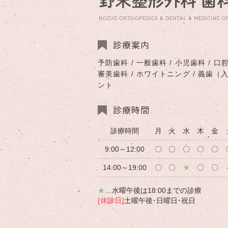
診療案内
予防歯科 / 一般歯科 / 小児歯科 / 口腔
審美歯科 / ホワイトニング / 義歯（
ント
診療時間
診療時間
月
火
水
木
金
9:00～12:00
〇
〇
〇
〇
〇
14:00～19:00
〇
〇
★
〇
〇
★
…水曜午後は18:00までの診療
[休診日]
土曜午後･日曜日･祝日